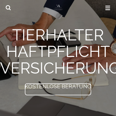
Zum
Hauptinhalt
springen
TIERHALTER
HAFTPFLICHT
VERSICHERUN
KOSTENLOSE BERATUNG