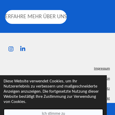
ERFAHRE MEHR ÜBER UNS
I
L
n
i
s
n
t
k
Impressum
a
e
g
d
Erstinformation
Diese Website verwendet Cookies, um Ihr
r
I
Nutzererlebnis zu verbessern und maßgeschneiderte
a
n
Datenschutz
Anzeigen anzuzeigen. Die fortgesetzte Nutzung dieser
m
Website bestätigt Ihre Zustimmung zur Verwendung
Kontakt
von Cookies.
Karriere
Ich stimme zu