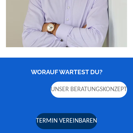
WORAUF WARTEST DU?
UNSER BERATUNGSKONZEPT
TERMIN VEREINBAREN