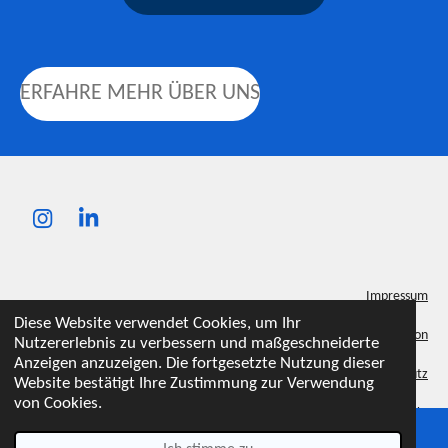
ERFAHRE MEHR ÜBER UNS
I
L
n
i
s
n
t
k
Impressum
a
e
Diese Website verwendet Cookies, um Ihr
g
d
Erstinformation
Nutzererlebnis zu verbessern und maßgeschneiderte
r
I
Anzeigen anzuzeigen. Die fortgesetzte Nutzung dieser
a
n
Datenschutz
Website bestätigt Ihre Zustimmung zur Verwendung
m
von Cookies.
Kontakt