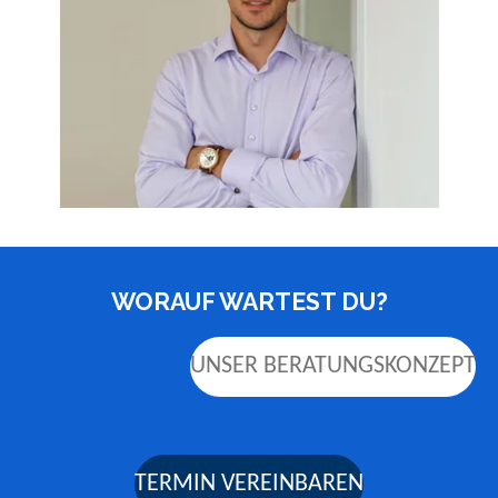
WORAUF WARTEST DU?
UNSER BERATUNGSKONZEPT
TERMIN VEREINBAREN