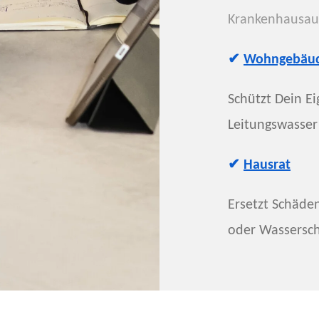
Krankenhausauf
✔
Wohngebäud
Schützt Dein E
Leitungswasser
✔
Hausrat
Ersetzt Schäde
oder Wassersc