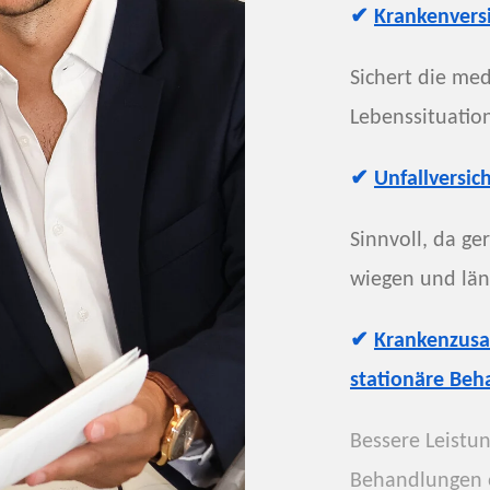
✔
Krankenvers
Sichert die med
Lebenssituatio
✔
Unfallversic
Sinnvoll, da ge
wiegen und län
✔
Krankenzusa
stationäre
Beha
Bessere Leistun
Behandlungen 