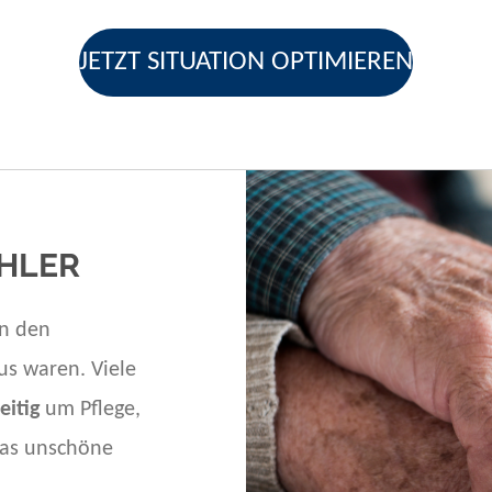
JETZT SITUATION OPTIMIEREN
EHLER
n den
us waren. Viele
eitig
um Pflege,
was unschöne