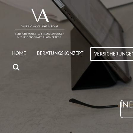
Zum
Hauptinhalt
springen
HOME
BERATUNGSKONZEPT
VERSICHERUNG
IN