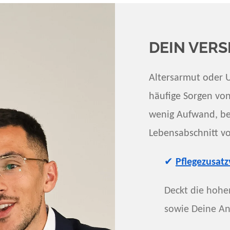
DEIN VER
Altersarmut oder 
häufige Sorgen von
wenig Aufwand, ber
Lebensabschnitt v
✔
Pflegezusatz
Deckt die hohen
sowie Deine Ang