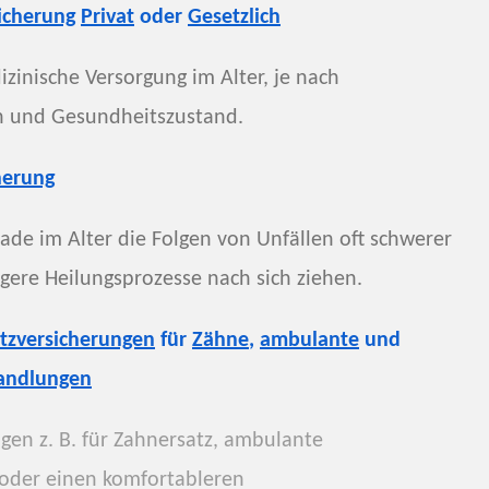
icherung
Privat
oder
Gesetzlich
izinische Versorgung im Alter, je nach
n und Gesundheitszustand.
herung
rade im Alter die Folgen von Unfällen oft schwerer
gere Heilungsprozesse nach sich ziehen.
tzversicherungen
für
Zähne
,
ambulante
und
ndlungen
gen z. B. für Zahnersatz, ambulante
oder einen komfortableren