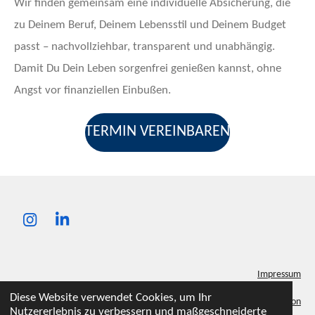
Wir finden gemeinsam eine individuelle Absicherung, die
zu Deinem Beruf, Deinem Lebensstil und Deinem Budget
passt – nachvollziehbar, transparent und unabhängig.
Damit Du Dein Leben sorgenfrei genießen
kannst, ohne
Angst vor finanziellen Einbußen.
TERMIN VEREINBAREN
I
L
n
i
s
n
t
k
Impressum
a
e
g
d
Diese Website verwendet Cookies, um Ihr
Erstinformation
r
I
Nutzererlebnis zu verbessern und maßgeschneiderte